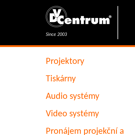
Since 2003
Projektory
Tiskárny
Audio systémy
Video systémy
Pronájem projekční a